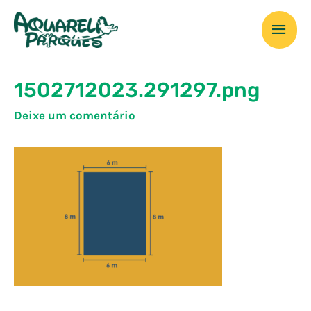
Ir
Men
para
o
prin
conteúdo
1502712023.291297.png
Deixe um comentário