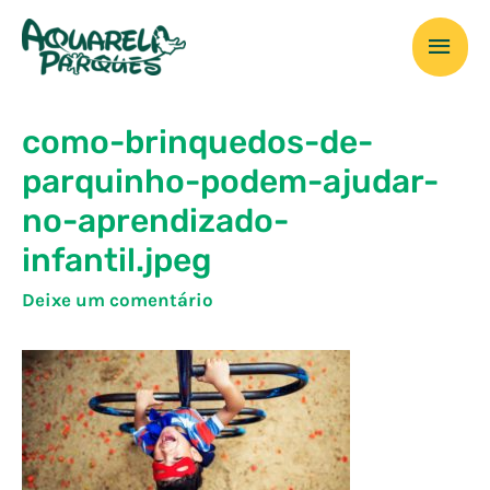
Ir
Men
para
o
prin
conteúdo
como-brinquedos-de-
parquinho-podem-ajudar-
no-aprendizado-
infantil.jpeg
Deixe um comentário