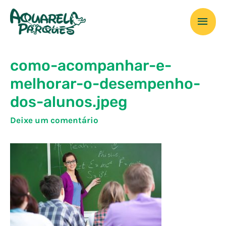
Ir
Men
para
o
prin
conteúdo
como-acompanhar-e-
melhorar-o-desempenho-
dos-alunos.jpeg
Deixe um comentário