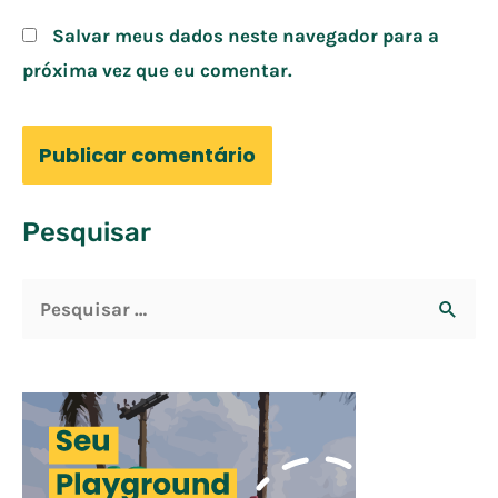
Salvar meus dados neste navegador para a
próxima vez que eu comentar.
Pesquisar
P
e
s
q
u
i