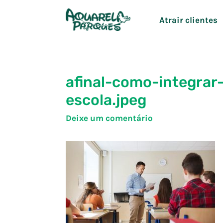
Ir
Atrair clientes
para
o
conteúdo
afinal-como-integrar
escola.jpeg
Deixe um comentário