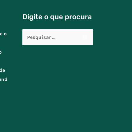
Digite o que procura
Pesquisar
e o
por:
o
de
und