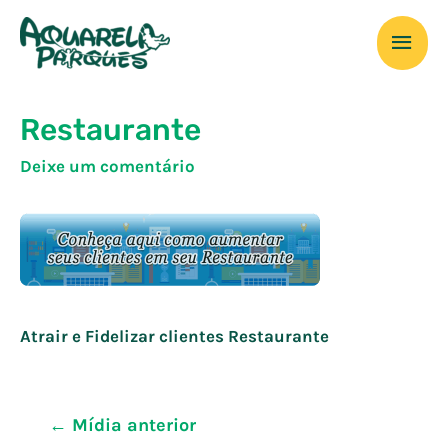
Ir
Men
para
o
prin
conteúdo
Restaurante
Deixe um comentário
Atrair e Fidelizar clientes Restaurante
Navegação
←
Mídia anterior