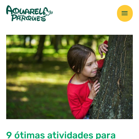
Ir
Men
para
o
prin
conteúdo
9 ótimas atividades para