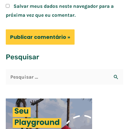
Salvar meus dados neste navegador para a
próxima vez que eu comentar.
Pesquisar
P
e
s
q
u
i