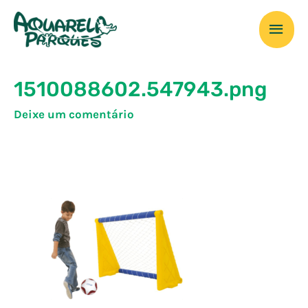
Ir
Men
para
o
prin
conteúdo
1510088602.547943.png
Deixe um comentário