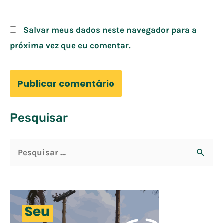
Salvar meus dados neste navegador para a
próxima vez que eu comentar.
Pesquisar
P
e
s
q
u