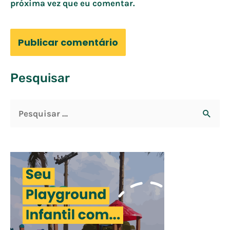
próxima vez que eu comentar.
Pesquisar
P
e
s
q
u
i
s