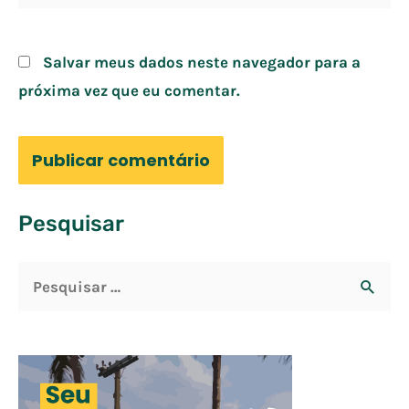
Salvar meus dados neste navegador para a
próxima vez que eu comentar.
Pesquisar
P
e
s
q
u