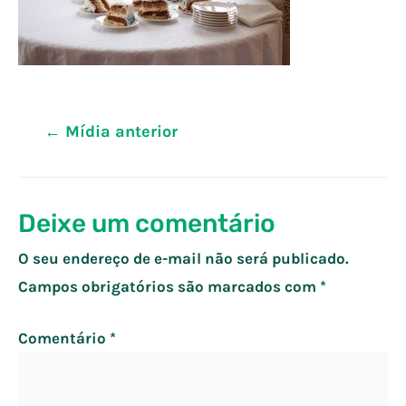
Navegação
←
Mídia anterior
de
Post
Deixe um comentário
O seu endereço de e-mail não será publicado.
Campos obrigatórios são marcados com
*
Comentário
*