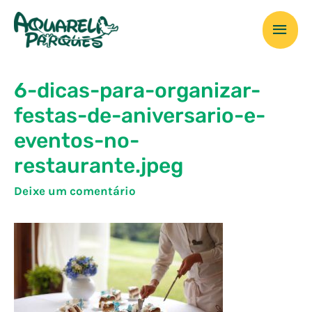
Ir
Men
para
o
prin
conteúdo
6-dicas-para-organizar-
festas-de-aniversario-e-
eventos-no-
restaurante.jpeg
Deixe um comentário