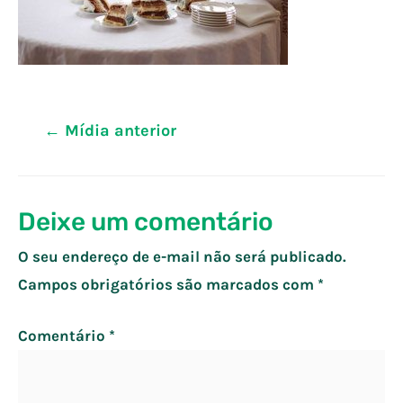
Navegação
←
Mídia anterior
de
Post
Deixe um comentário
O seu endereço de e-mail não será publicado.
Campos obrigatórios são marcados com
*
Comentário
*