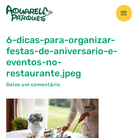
Ir
Men
para
o
prin
conteúdo
6-dicas-para-organizar-
festas-de-aniversario-e-
eventos-no-
restaurante.jpeg
Deixe um comentário