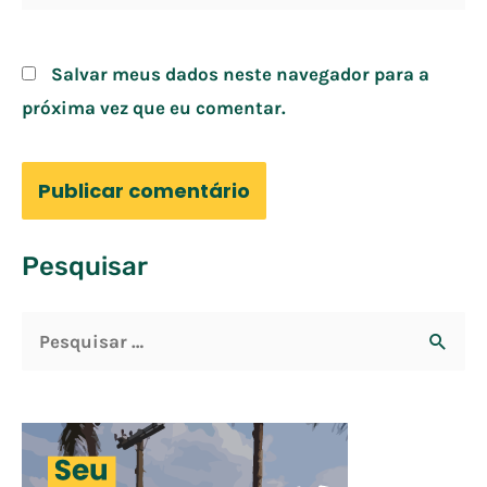
Salvar meus dados neste navegador para a
próxima vez que eu comentar.
Pesquisar
P
e
s
q
u