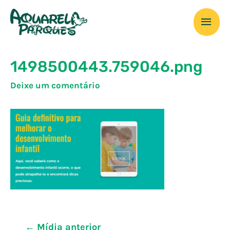
Ir
Men
para
o
prin
conteúdo
1498500443.759046.png
Deixe um comentário
Navegação
←
Mídia anterior