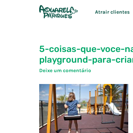
Ir
Atrair clientes
para
o
conteúdo
5-coisas-que-voce-n
playground-para-cria
Deixe um comentário