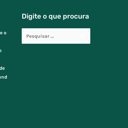
Digite o que procura
Pesquisar
e o
por:
o
de
und