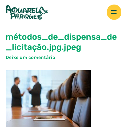
Ir
Men
para
o
prin
conteúdo
métodos_de_dispensa_de
_licitação.jpg.jpeg
Deixe um comentário