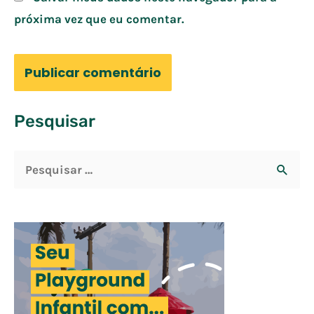
próxima vez que eu comentar.
Pesquisar
P
e
s
q
u
i
s