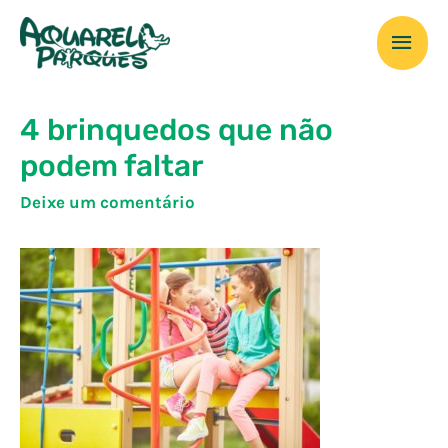
Ir
Men
para
o
prin
conteúdo
4 brinquedos que não
podem faltar
Deixe um comentário