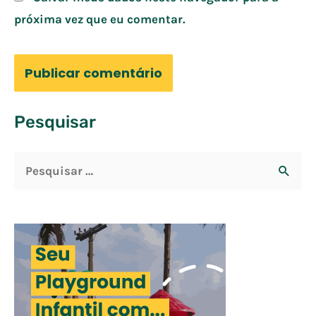
próxima vez que eu comentar.
Pesquisar
P
e
s
q
u
i
s