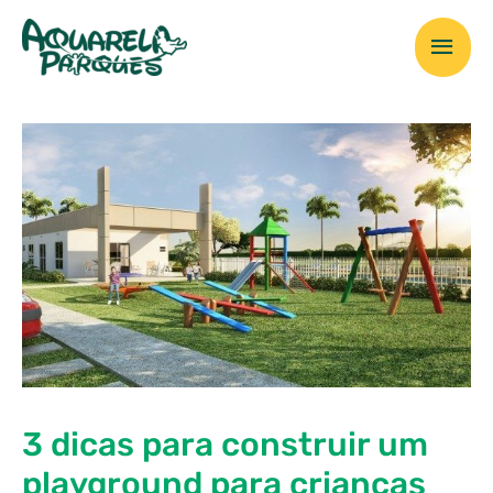
Ir
Men
para
o
prin
conteúdo
3 dicas para construir um
playground para crianças