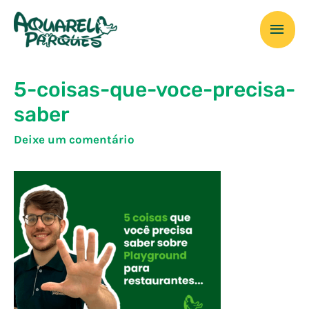
Ir
Men
para
o
prin
conteúdo
5-coisas-que-voce-precisa-
saber
Deixe um comentário