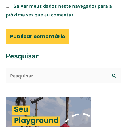
Salvar meus dados neste navegador para a
próxima vez que eu comentar.
Pesquisar
P
e
s
q
u
i