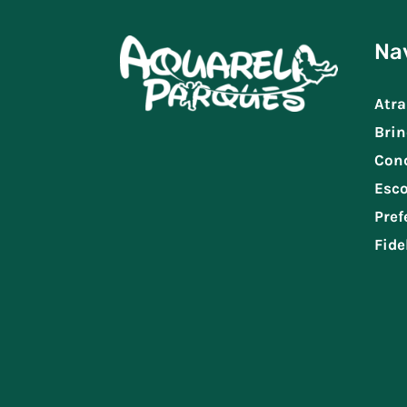
Na
Atra
Brin
Con
Esco
Pref
Fide