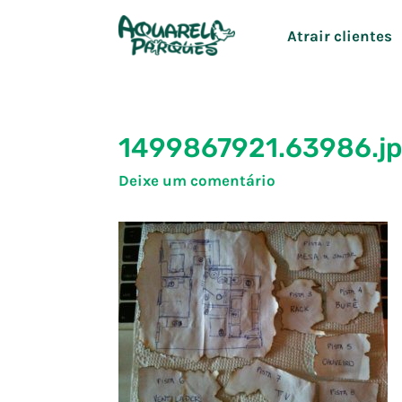
Ir
Atrair clientes
para
o
conteúdo
1499867921.63986.j
Deixe um comentário