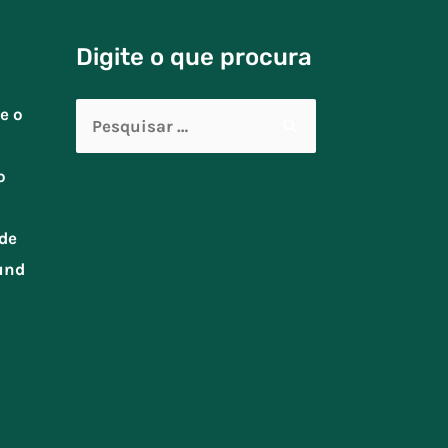
Digite o que procura
Pesquisar
e o
por:
o
de
und