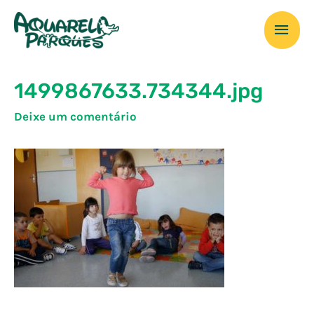
Ir
Men
para
o
prin
conteúdo
1499867633.734344.jpg
Deixe um comentário