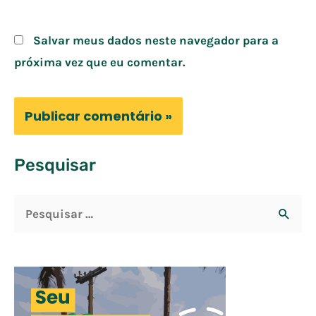
Salvar meus dados neste navegador para a
próxima vez que eu comentar.
Pesquisar
P
e
s
q
u