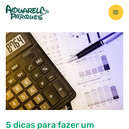
Ir
Men
para
o
prin
conteúdo
5 dicas para fazer um