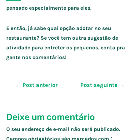
pensado especialmente para eles.
E então, já sabe qual opção adotar no seu
restaurante? Se você tem outra sugestão de
atividade para entreter os pequenos, conta pra
gente nos comentários!
Navegação
←
Post anterior
Post seguinte
→
de
Post
Deixe um comentário
O seu endereço de e-mail não será publicado.
Campos obrigatórios são marcados com
*