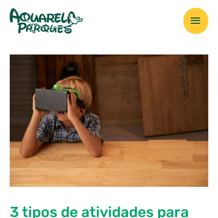
Ir
Men
para
o
prin
conteúdo
3 tipos de atividades para