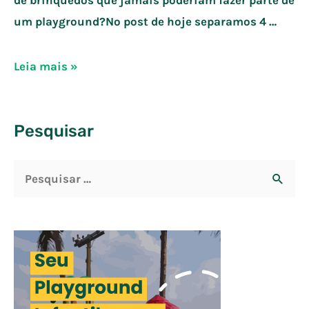
um playground?No post de hoje separamos 4 …
4
Leia mais »
brinquedos
que
Pesquisar
nunca
poderiam
P
fazer
parte
e
de
s
um
q
parque
u
infantil
i